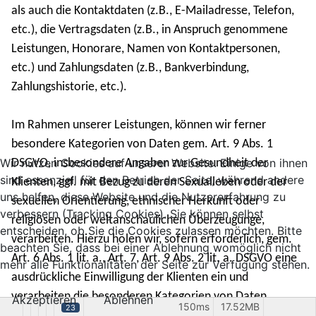
als auch die Kontaktdaten (z.B., E-Mailadresse, Telefon,
etc.), die Vertragsdaten (z.B., in Anspruch genommene
Leistungen, Honorare, Namen von Kontaktpersonen,
etc.) und Zahlungsdaten (z.B., Bankverbindung,
Zahlungshistorie, etc.).
Im Rahmen unserer Leistungen, können wir ferner
besondere Kategorien von Daten gem. Art. 9 Abs. 1
Wir nutzen Cookies auf unserer Website. Einige von ihnen
DSGVO, insbesondere Angaben zur Gesundheit der
sind essenziell für den Betrieb der Seite, während andere
Klienten, ggf. mit Bezug zu deren Sexualleben oder der
uns helfen, diese Website und die Nutzererfahrung zu
sexuellen Orientierung, ethnischer Herkunft oder
verbessern (Tracking Cookies). Sie können selbst
religiösen oder weltanschaulichen Überzeugunge,
entscheiden, ob Sie die Cookies zulassen möchten. Bitte
verarbeiten. Hierzu holen wir, sofern erforderlich, gem.
beachten Sie, dass bei einer Ablehnung womöglich nicht
Art. 6 Abs. 1 lit. a., Art. 7, Art. 9 Abs. 2 lit. a. DSGVO eine
mehr alle Funktionalitäten der Seite zur Verfügung stehen.
ausdrückliche Einwilligung der Klienten ein und
verarbeiten die besonderen Kategorien von Daten
Akzeptieren
Ablehnen
150ms
17.52MB
23
ansonsten zu Zwecken der Gesundheitsvorsorge auf