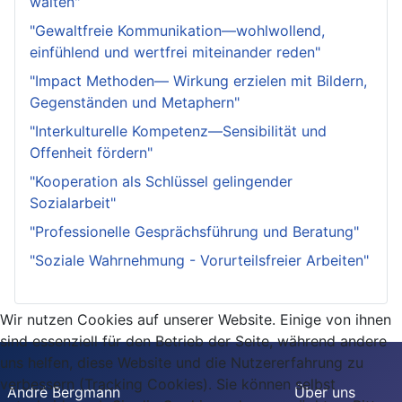
walten"
"Gewaltfreie Kommunikation—wohlwollend,
einfühlend und wertfrei miteinander reden"
"Impact Methoden— Wirkung erzielen mit Bildern,
Gegenständen und Metaphern"
"Interkulturelle Kompetenz—Sensibilität und
Offenheit fördern"
"Kooperation als Schlüssel gelingender
Sozialarbeit"
"Professionelle Gesprächsführung und Beratung"
"Soziale Wahrnehmung - Vorurteilsfreier Arbeiten"
Wir nutzen Cookies auf unserer Website. Einige von ihnen
sind essenziell für den Betrieb der Seite, während andere
uns helfen, diese Website und die Nutzererfahrung zu
verbessern (Tracking Cookies). Sie können selbst
André Bergmann
Über uns